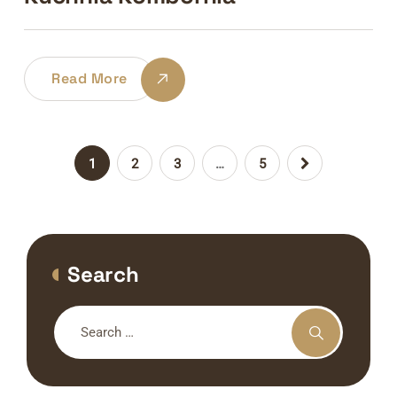
Read More
1
2
3
…
5
Search