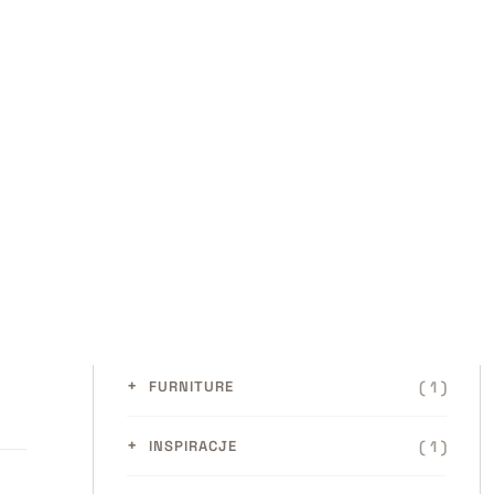
Categories
( 1 )
ARCHITECTURE
( 1 )
BEDROOM
( 2 )
BEZ KATEGORII
( 1 )
DESIGN
( 1 )
FURNITURE
( 1 )
INSPIRACJE
( 1 )
KITCHEN