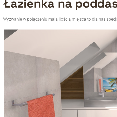
Wyzwanie w połączeniu małą ilością miejsca to dla nas specj