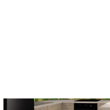
Kuchnia i salon połączona w jednym pomieszczeniu pozwala 
Gotowanie i TV w tym samym pomieszczeniu…