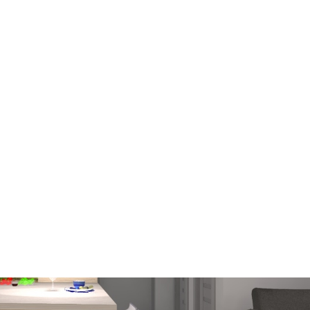
na wygenerowanie miejsca gdzie spędza się najwięcej czasu.