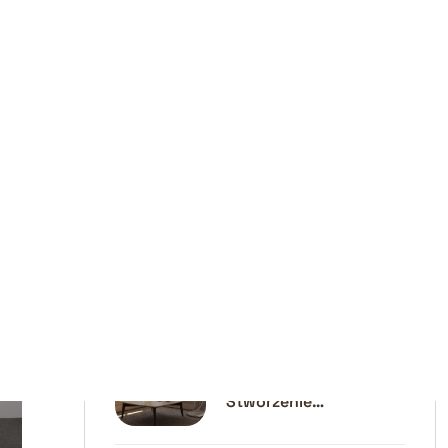
( 34 )
PORTFOLIO
Recent Posts
25 STYCZNIA 2026
Jak Przygotować Szkic
Dla Projektanta Mebli?
5 Kroków Do Idealnego
Projektu
9 KWIETNIA 2025
Cztery Sposoby Na
Stworzenie
Dodatkowej
Przestrzeni W Małych